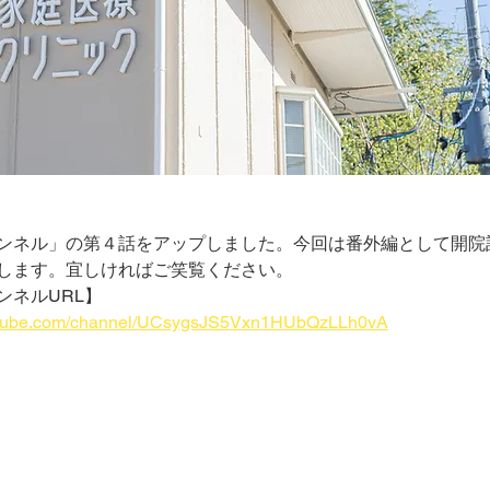
ンネル」の第４話をアップしました。今回は番外編として開院
します。宜しければご笑覧ください。
ンネルURL】
outube.com/channel/UCsygsJS5Vxn1HUbQzLLh0vA